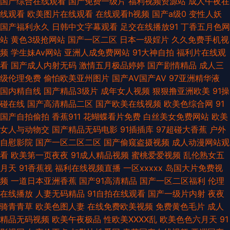
国产综合在线观看
国产免费一级片
福利视频资源站
成人午夜在
午夜男女激情啪啪 97色色豆花影音 豆花国产 日本韩国操逼 亚洲社区福利 99
线观看
欧美图片在线观看
在线观看h视频
国产a级0
变性人妖
国产福利永久
日韩中文字幕观看
足交在线播放91
丁香五月色网
精品外围视频 国产第9页在线 美国三级毛片 人人超碰人人操 五月天色播 国
站
黄色3级抢网站
国产一区二区
日本一级婬片
久久免费手机视
频
学生妹Av网站
亚洲人成免费网站
91大神自拍
福利片在线观
产三极片 伊人综合久久艹 韩国操逼网 美女探花综合 色色看片 91网站免费视
看
国产成人内射无码
激情五月极品婷婷
国产剧情精品
成人三
级伦理免费
偷怕欧美亚州图片
国产AV国产AV
97亚洲精华液
频 狠狠撸天天干 麻豆传媒香蕉 日韩午夜福利 五月香福利网首頁 成人午夜剧
国内精自线
国产精品3级片
成年女人视频
狠狠撸亚洲欧美
91操
碰在线
国产高清精品二区
国产欧美在线视频
欧美色综合网
91
场 含羞草av在线 五月天青青草 91国产TS 久久精品这里18 97AV婷婷 国产天
国产自拍偷拍
香蕉911
花蝴蝶看片免费
白丝美女免费网站
欧美
女人与动物交
国产精品无码电影
91插插库
97超碰大香蕉
户外
堂网 久草综合网站 蜜芽成人网站 日韩艹逼 午夜福利ac 亚洲精品黄色网址
自慰影院
国产一区二区二区
国产偷窥盗摄视频
成人动漫网站观
看
欧美第一页夜夜
91成人精品视频
蜜桃爱爱视频
乱伦熟女五
91视频观看网站 超碰99香蕉 韩国日本色色 久草资源网 欧美操逼一区二区 日
月天
91香蕉视
福利在线视频直播
一区xxxxx
岛国大片免费视
频
一道日本亚洲香蕉
国产91高清精品
国产一区二区福利
伦理
本Aⅴ在线观看 91色色网 www四虎 九九福利导航 日韩欧美专区 国产夫妻露
在线播放
人妻无码精品
91自拍在线观看
国产一级片内射
夜夜
骑青青草
欧美色图人妻
在线免费欧美视频
免费黄色毛片
成人
脸 日本片源午夜av 色五月视频 成人网站黑丝 欧美性爱网址 欧美成人情品18
精品无码视频
欧美午夜极品
性欧美ⅩⅩⅩⅩ乱
欧美色色六月天
91