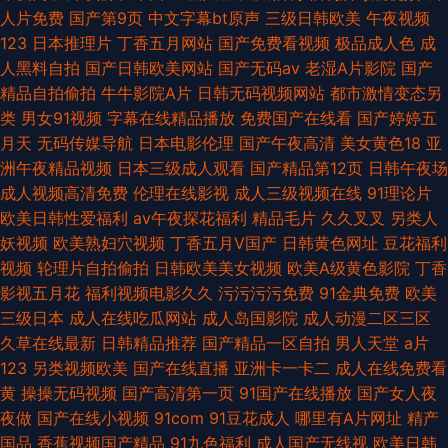
人片免费
国产第9页
中文字幕bt原声
三级日韩欧美
午夜视频
123
日本推理片
丁香五月网站
国产免费看视频
极品成人色
成
人黑料自拍
国产日韩欧美网站
国产无码av
老湿A片影院
国产
精品自拍偷拍
牛牛影院A片
日韩无码视频网站
都市激情变态另
类
男女91视频
字幕在线精品播放
免费国产在线看
国产婷婷五
月天
无码传媒导航
日本电影伦理
国产午夜高清
美女黄色18
亚
洲午夜精品视频
日本三级成人观看
国产精品第12页
日韩午夜场
成人视频高清免费
伦理在线影视
成人三级视频在线
91理论片
欧美日韩性爱福利
av午夜探花福利
精品毛片
久久叉叉
另类人
妖视频
欧美熟妇穴视频
丁香五月V国产
日韩黄色网址
豆花福利
视频
轮理片自拍偷拍
日韩欧美美女视频
欧美A级黄色影院
丁香
影视五月花
福利视频电影久久
污污污污免费
91金典免费
欧美
三级日本
成人在线吃瓜网站
成人岛国影院
成人动漫二区三区
久草在线最新
日韩精品推荐
国产精品一区自拍
男人天堂
a片
123
另类视频欧美
国产在线直播
亚洲卡一卡二
成人在线免费看
黄
操操无码视频
国产高清第一页
91国产在线播放
国产女人夜
夜做
国产在线小视频
91com
91豆花成人
哪里有A片网址
精产
国品
香蕉视频国产精品
91九色福利
成人国产无线视
欧美日韩