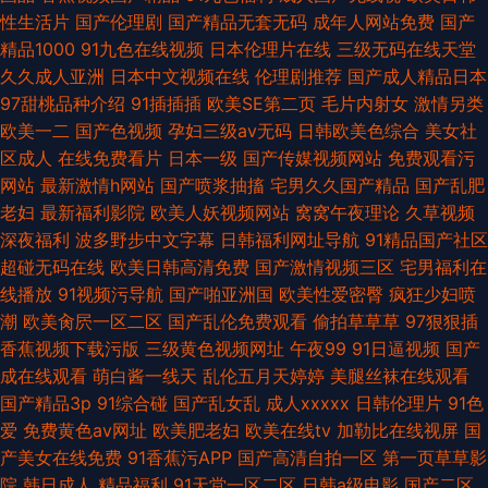
性生活片
国产伦理剧
国产精品无套无码
成年人网站免费
国产
精品1000
91九色在线视频
日本伦理片在线
三级无码在线天堂
久久成人亚洲
日本中文视频在线
伦理剧推荐
国产成人精品日本
97甜桃品种介绍
91插插插
欧美SE第二页
毛片内射女
激情另类
欧美一二
国产色视频
孕妇三级av无码
日韩欧美色综合
美女社
区成人
在线免费看片
日本一级
国产传媒视频网站
免费观看污
网站
最新激情h网站
国产喷浆抽搐
宅男久久国产精品
国产乱肥
老妇
最新福利影院
欧美人妖视频网站
窝窝午夜理论
久草视频
深夜福利
波多野步中文字幕
日韩福利网址导航
91精品国产社区
超碰无码在线
欧美日韩高清免费
国产激情视频三区
宅男福利在
线播放
91视频污导航
国产啪亚洲国
欧美性爱密臀
疯狂少妇喷
潮
欧美肏屄一区二区
国产乱伦免费观看
偷拍草草草
97狠狠插
香蕉视频下载污版
三级黄色视频网址
午夜99
91日逼视频
国产
成在线观看
萌白酱一线天
乱伦五月天婷婷
美腿丝袜在线观看
国产精品3p
91综合碰
国产乱女乱
成人xxxxx
日韩伦理片
91色
爱
免费黄色av网址
欧美肥老妇
欧美在线tv
加勒比在线视屏
国
产美女在线免费
91香蕉污APP
国产高清自拍一区
第一页草草影
院
韩日成人
精品福利
91天堂一区二区
日韩a级电影
国产二区