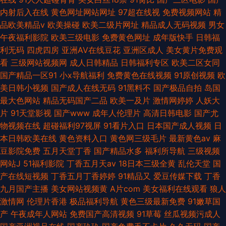
内射后入在线
黄色网址网站网址
97超在线视
免费视频网站
精
品欧美精品v
欧美操碰
欧美二级片网址
精品成人无码视频
男女
午夜福利影院
欧美三级电影
免费黄色网址
成年版快手
日韩福
利无码
四虎四房
亚洲AV在线豆花
亚洲区成人
美女黄片免费观
看
三级网站视频网
成人日韩精品
日韩福利专区
欧美二区女同
国产精品一区91
小x导航福利
免费黄色在线视频
91原创视频
欧
美日韩小视频
国产成人在线无码
91黑料不
国产极品自拍
岛国
最大色网站
精品无码国产二品
欧美一及片
激情网婷婷
人妖大
片
91天堂影视
国产www
成年人伦理片
高清日韩电影
国产尤
物视频在线
超碰福利97视屏
91看片入口
日本国产成人视频
日
本日韩欧美在线
黄色资料入口
黄色网三级毛片
最新黄色av
麻
豆影院免费
五月天堂丁香
国产精品水多
福利所导航
三级视频
网站J
51福利影院
丁香五月天av
18日本三级全黄
乱伦天堂
国
产在线短视频
丁香五月丁香婷婷
91精品又
爱豆传媒下载
丁香
九月国产主播
美女网站视频黄
A片com
美女福利在线观看
狼人
激情网
伦理片香港
极品福利导航
黄色三级最新免费
91嫩草国
产
午夜成年人网站
免费国产高清视频
91草莓
丝瓜视频污成人