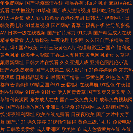
年免费网站
国产视频高清在线
精品香蕉
求a片网址
麻豆tv在线
不卡 久久宗和a 日韩激情福利 av天堂色影 韩日无码射 日本高清乱 亚洲色情
观看
在线撸丝片
91草碰
国产成人激情视频
黑料吃瓜精品偷拍
91大神合集
成人拍拍拍免费
香港伦理剧
日韩大片观看网址
日
一二区 av网站观看 国产又色又爽视频 内射美女九色91 五月天亚州色图 91熟
韩免费电影
91羞羞视频
国产网站
青草全福视在线
性导航影视
AV
日本一级在线视频
国产好片浮力
91久操
国产精品成人在线
妇探花 精品挑选伊人国产 变态另类网 九一看片不用下载 在线a久青草视频
精品免费看
人人看操碰
午夜伦理电影网
久久国自产拍精品
高
清乱码0
国产欧美
日韩三级黄色A片
伦理电影亚洲国产
福利姬
超碰在线奸海角 激情人妻三级 人人摸日日操 午夜香蕉影院 俺来也俺去夜 久
黄色网址
欧美伊人影院
丁香成人五月花
黄色网网址女
久草视
频最新网址
日韩大片在线看
久久亚洲人成
亚州色图乱伦小说
草福利资源网 日本毛不卡 91传媒视频网站 成人a高清免费版 激情在线网 欧
国产va免费观看
国产人妖第二
成人影片h
91色婷婷瑟色
东京热
狠狠草
日韩精品观看
91最新国产精品
一级黄色网
91色色人妻
美性爱天天影院 亚洲超清有码 99福利精品密臀 精东一级片aV 日本特黄视频
都市激情婷婷
91精品国产91
云涩福利在线导航
91视色
午夜福
利在线网站
91直播
91处女
伊人网青青草
国产又爽又黄又无
久
伊人淫乱影视 AV国际电影网站 国产自拍偷偷视频 欧美成人α 网站黄αva 91
草福利资源网
东方成人在线
国产一级免费大片
成年免费视频网
站
国产在线播放网站
亚洲日本视频
淫淫网网
成人影视国产在
在线观看原创 美日青青肏 婷婷五月份影视 日本成人电影 爱豆福利导航网 韩
线
深夜福利网址
欧美在线免费看
日夜夜欧美
国产大片中文字
幕
国产片91
操久婷婷
91视频你懂得
黄色三级片毛片
免费电影
国日本视频 午夜av免费 韩国AV五码高清 精品探花 69Av片 成人自拍论坛 青
片
日韩欧美爱爱
成人亚洲区
欧美性16
成人色情黄片在线
在线