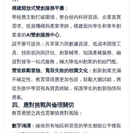
構建開放式雙創服務平臺
：
學校應主動打破圍墻，整合校內科研資源、企業真實
需求、投資機構與產業導師，構建面向學生和青年創
業者的
AI雙創服務中心
。
該平臺可提供：共享算力與數據資源、低成本開發工
具、技術咨詢與評估、創業輔導、知識產權服務、融
資對接等一站式服務，極大降低AI創業的初始門檻。
營造鼓勵冒險、寬容失敗的校園文化
：創新創業充滿
不確定性。教育環境應更加包容，鼓勵大膽試錯，將
從失敗中學習視為寶貴經驗，保護學生的創新熱情與
勇氣。
四、應對挑戰與倫理關切
教育應變之路也需審慎應對風險：
數字鴻溝
：確保所有地區和背景的學生都能公平獲取