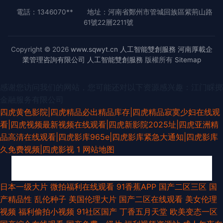
電話：1346070**
地址：河南省鄭州市管城回族區紫荊山路
61號22層2211號
Copyright © 2026
www.sqwyt.cn
人工智能雙創服務
河南厚載企
業管理咨詢有限公司
人工智能雙創服務
版權所有
Sitemap
感谢您访问我们的网站，您可能还对以下资源感兴趣：江门睬掷
金融服务有限公司
四虎黄色影院|四虎精品必出精品库存|四虎精品寂寞少妇在线观
看|四虎视频最新视频在线观看|四虎新影院2025址|四虎亚洲精
品高清在线观看|四虎影库965e|四虎影库紧急大通知|四虎影库
久免费视频|四虎影视 1
网站地图
东京热人人肏 97色网络 亚洲元码 97自拍网站 成人论理视屏 国产精诚精品
日本一级大片
微拍福利在线观看
91香蕉APP
国产二区三区
国
产精品性
乱伦种子
美国伦理大片
国产二区在线观看
美女伦理
黑人性爱A片 超碰免费在线 91N爽片 大香蕉伊人97 韩国无码三级 国产97网
视频
福利偷拍小视频
91社区国产
丁香五月天堂
欧美变态一区