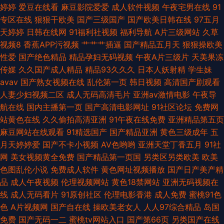
婷婷
爱豆在线看
麻豆影院爱爱
成人软件视频
午夜宅男在线
91
免费
专区在线
狠狠干欧美
国产三级国产
国产欧美日韩在线
97五月
天婷婷
日韩在线网
91福利社视频
福利导航
A片三级网站
久草
视频8
香蕉APP污视频
艹艹艹插逼
国产精品五月天
狠狠操欧美
性爱
国产绝色精品
精品孕妇无码视频
午夜A片三级片
天美果冻
传媒
久久国产成人精品
精品93久久久
日本人妖射精
学生妹
avav
国产熟女视频在线
乱伦第一页
韩日视频
高清国产剧观看
人妻少妇视频二区
成人无码高清毛片
亚洲av激情电影
午夜导
航在线
国内主播第一页
国产高清电影网址
91社区论坛
免费网
站黄色在线
久久偷拍高清亚洲
91午夜在线免费
亚洲精品第五页
麻豆网站在线观看
91精选国产
国产精品亚洲
黄色三级成年
五
月天婷婷爱
国产不卡小视频
AV色哟哟
亚洲天堂丁香五月
91社
网
美女视频黄全免费
国产精品第一页国
另类区另类欧美
欧美
色图乱伦小说
免费成人软件
黄色网址视频播放
国产日产美产精
品
成人午夜视频
伦理视频网站
黄色18禁网站
亚洲无码视频在
线
成人无码看片
91原创社区
伦理电影香港
成人免费
蜜桃91色
色
A片视频网
国产自在线
操欧美老女人
人人97综合精品
岛国
免费
国产无码一二
蜜桃tv网站入口
国产第66页
另类国产在线