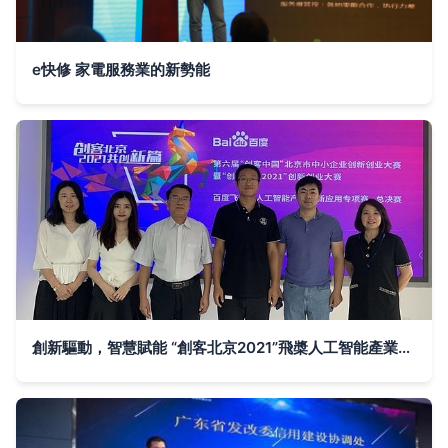
e快修 家電服務業的新勢能
創新驅動，智慧賦能 “創客北京2021”飛槳人工智能產業創新應用專項賽決賽圓滿收官，雙創服務再升級