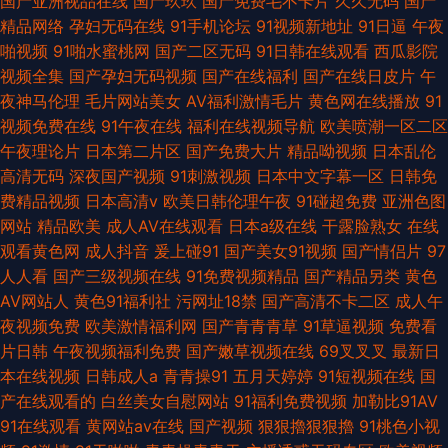
国产亚洲视品在线
国产玖玖
国产免费毛不卡片
久久无码
国产
精品网络
孕妇无码在线
91手机论坛
91视频新地址
91日逼
午夜
啪视频
91啪水蜜桃网
国产二区无码
91日韩在线观看
西瓜影院
视频全集
国产孕妇无码视频
国产在线福利
国产在线日皮片
午
夜神马伦理
毛片网站美女
AV福利激情毛片
黄色网在线播放
91
视频免费在线
91午夜在线
福利在线视频导航
欧美喷潮一区二区
午夜理论片
日本第二片区
国产免费大片
精品呦视频
日本乱伦
高清无码
深夜国产视频
91刺激视频
日本中文字幕一区
日韩免
费精品视频
日本高清v
欧美日韩伦理午夜
91碰超免费
亚洲色图
网站
精品欧美
成人AV在线观看
日本a级在线
干露脸熟女
在线
观看黄色网
成人抖音
爰上碰91
国产美女91视频
国产情侣片
97
人人看
国产三级视频在线
91免费视频精品
国产精品另类
黄色
AV网站人
黄色91福利社
污网址18禁
国产高清不卡二区
成人午
夜视频免费
欧美激情福利网
国产青青青草
91草逼视频
免费看
片日韩
午夜视频福利免费
国产嫩草视频在线
69叉叉叉
最新日
本在线视频
日韩成人a
青青操91
五月天婷婷
91短视频在线
国
产在线观看的
白丝美女自慰网站
91福利免费视频
加勒比91AV
91在线观看
黄网站av在线
国产视频
狠狠擼狠狠擼
91桃色小视