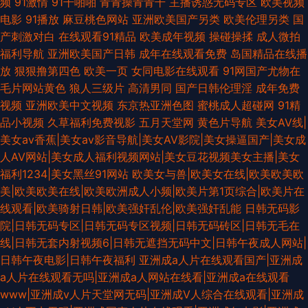
频
91激情
91干啪啪
青青操青青干
主播诱惑无码专区
欧美视频
电影
91播放
麻豆桃色网站
亚洲欧美国产另类
欧美伦理另类
国
产刺激对白
在线观看91精品
欧美成年视频
操碰操揉
成人微拍
福利导航
亚洲欧美国产日韩
成年在线观看免费
岛国精品在线播
放
狠狠撸第四色
欧美一页
女同电影在线观看
91网国产尤物在
毛片网站黄色
狼人三级片
高清男同
国产日韩伦理淫
成年免费
视频
亚洲欧美中文视频
东京热亚洲色图
蜜桃成人超碰网
91精
品小视频
久草福利免费视影
五月天堂网
黄色片导航
美女AV线|
美女av香蕉|美女av影音导航|美女AV影院|美女操逼国产|美女成
人AV网站|美女成人福利视频网站|美女豆花视频美女主播|美女
福利1234|美女黑丝91网站
欧美女与兽|欧美女在线|欧美欧美欧
美|欧美欧美在线|欧美欧洲成人小频|欧美片第1页综合|欧美片在
线观看|欧美骑射日韩|欧美强奸乱伦|欧美强奸乱能
日韩无码影
院|日韩无码专区|日韩无码专区视频|日韩无码砖区|日韩无毛在
线|日韩无套内射视频6|日韩无遮挡无码中文|日韩午夜成人网站|
日韩午夜电影|日韩午夜福利
亚洲成a人片在线观看国产|亚洲成
a人片在线观看无吗|亚洲成a人网站在线看|亚洲成a在线观看
www|亚洲成v人片天堂网无码|亚洲成V人综合在线观看|亚洲成