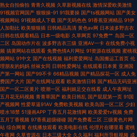
熟女自拍偷拍
青青久视频
久草新视频在线
激情深爱欧美激情
91视频官网国产
狠狠操-91
91我要操
国产ts视频网站
国产美女
视频网站
91视频成人下载
国产无码色色
91香蕉亚洲精品
91伊
人加勒比
欧美狠狠插
日韩精品高清
黄色av网
日本波多野吉衣
日韩在线观看精品
日本一级电影
久草网页
97免费艹
岛国一区
二区
岛国动作片在
波多野吉衣三级
亚洲AV一卡
在线免费小视
频
搞黄网站在线观看
免费色情A片网扯
91资源在线视频
蜜桃视
频网站
91中文
国产在线视频
福利爱爱网址
岛国搬运工首页
伦
理朋友的妈妈
丝袜女同
日韩性爱网址
在线观看日本黄
亚洲国
产第一网站
国产99不卡
66精品视频
国产精品探花一区
成人免
费国产大片
国产在线网址观看
欧美激情日韩
国产精品无码亚洲
国产一区二区黄片
喷潮一区
福利姬足交在线看
成人午夜网址
五月花无码视频
青青草国产
欧美日韩乱
国产屁屁第一页
91国
产视频网
性爱草逼91AV
免费欧美视频
欧美岛国一区二区
少妇
喷水18禁
51漫画APP
丁香五月花激情网
欧美爱爱tv视频
免费
五月丁香视频
97香蕉超级碰碰
国产免费看二区
三级黄色片网
站
综合网黄
在线播放观看
欧美电影在线
伦理片在哪里看
蜜桃
午夜网
久草资源在
日本三级大全
久久福利
福利所导航视频
成