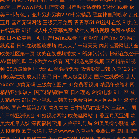
高清
国产www视频
国产粉嫩
国产男女猛视频
91社在线看
欧
美日韩黄色片
变态另态另类2
91李宗精品
黑丝袜自慰喷水
乱伦
五月
国产无码网站
三级无毒免费
青青草51
91丝袜在线
91九色
在线观看
91插
成人中文字幕免费
成年人网站视频
免费在线影
院
日本欧美第一页
国产ts在线观看
午夜影院国产在线
91操在
线观看
日韩在线播放视频
成人大片一级天天
内射性爱网址大全
欧美社区第一页
欧美在线视频播放
91视频污污污
超碰在线公开
AV蜜桃吃瓜
日本欧美在线看
国产精选免费视频
国产精品91视
频
69热最新网址
无码白丝强行免费
激情影院日韩
久草123
福
利欧美在线
成人片无码
日韩成人极品视频
国产在线诱惑
乱人
xxxxx
超黄无码
三级黄色图片
91免费看视频
精品午夜福利网
精品亚洲成a人
国产精品萌白酱
日本理论
91操电影
91一区
成
人精品无
91国产小视频
日韩美女免费直播
A片网站网址
激情文
学色
国产主播第37页
青久青青
日本精品在线播放
三级A片
国
产日韩亚洲综合
91短视频网站
欧美骚网站
丁香五月天亚洲
欧
美大粗吊人妖
深夜福利亚洲
人兽福利导航
91叉叉操小骚逼
成
人18视频
欧美大鸡吧
草逼wwww
久草福利免费试看
岛国国产
在线
91人人超碰青青
美女白丝18禁
91肏比
国产三区电影
国产