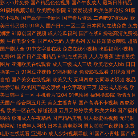
影
小h片免费
国产精品色色视屏
国产午夜成人
最新日韩精品
洲激情综合 午夜福利58 91传媒免费入口 俺去也五月天 黑料嫩草人人精品 午
91福利视频导航
欧美喷水影院
91爱爱视频
欧美色图论坛
91榴
莲小视频
国产高清一卡新区
国产看片资源
二色吧97资源站
欧
夜在线视频 91极品反差 超碰碰中文 黑料网曝福利导航 欧美色图20p 丝袜足
美日韩另类0
91华人
国产日韩一区二区
日本网站在线免费
免费
潮喷
91原创国产视频
成人吃瓜福利
国产在线9
操碰高清免费视
交国产 影音先锋成人久 久草视频福利 日本婷婷 伊人兽大香蕉 aV中亚 国产
频
午夜电影全集
国产AV无码
人妻系列
爱豆传媒倩女幽魂
超清
国产剧大全
91中文字幕在线
免费在线小视频
吃瓜福利小视频
AV高清 韩国av三区 97精品影视 成人无码免费 天天综合素质快播 影音先锋
免费91
国产日产亚洲精品
91社在线高清
人人草香蕉
激情另类
图片
亚洲欧美在线观看
成人三级成人三级
欧美老女人bb
日日
成人资源 成人又大又黄免费 欧美性感AA视频 欧洲欧美精品 亚洲色色网站
操第一页
91网豆花视频
91福利剧场
免费影视观看
91视频国产
自拍
国产美女在线视频
欧美又大
无码四虎
女同激吻视频
极品
91传媒免费入口 91精品黑丝 97亚色 日本人人操 91人人草人人 91tv视频 大
性爱导航
欧美国产拳交喷奶
中文字幕第三页
超碰成人影视
欧
美日韩中文一区
手机看片1204
91色快播
福利撸影院
激情五月
香蕉伊在线9 久久瑟视频 色呦呦官网 91华人在线 大香蕉一区 九九四虎影像
天国产
综合网五月天
美女主播青草
国产高清不卡视频
四虎影
视
欧美一区在线
操碰视频
五月天婷婷欧美
欧美大BB
国产福利
欧洲一区二区 午夜伦理香蕉 91视频cn 激情五月综合网 日韩磁力链接 中文字
啪啪
欧洲成人午夜精品
国产精品美乳
男人操蜜桃视频
无码射
精网站
18成年人网站
日本高清电影网
男女啪啪午夜视频
免费
幕9在线看 白丝足交 黄色电影链接 青青视频久久 性欧美色 91新址 豆花视频
电影在线观看
亚洲ab
成人少妇视频导航
91国产小青蛙
国产成