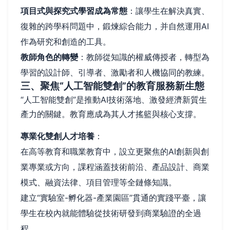
項目式與探究式學習成為常態
：讓學生在解決真實、
復雜的跨學科問題中，鍛煉綜合能力，并自然運用AI
作為研究和創造的工具。
教師角色的轉變
：教師從知識的權威傳授者，轉型為
學習的設計師、引導者、激勵者和人機協同的教練。
三、聚焦“人工智能雙創”的教育服務新生態
“人工智能雙創”是推動AI技術落地、激發經濟新質生
產力的關鍵。教育應成為其人才搖籃與核心支撐。
專業化雙創人才培養
：
在高等教育和職業教育中，設立更聚焦的AI創新與創
業專業或方向，課程涵蓋技術前沿、產品設計、商業
模式、融資法律、項目管理等全鏈條知識。
建立“實驗室-孵化器-產業園區”貫通的實踐平臺，讓
學生在校內就能體驗從技術研發到商業驗證的全過
程。