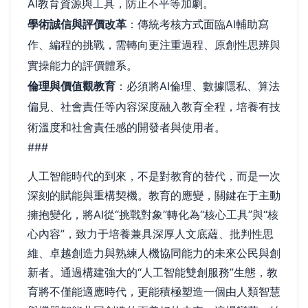
AI教育資源與工具，防止不平等加劇。
學術誠信與評價改革
：傳統考核方式面臨AI輔助寫
作、編程的挑戰，需轉向更注重過程、原創性思辨與
實操能力的評價體系。
倫理與價值觀教育
：必須將AI倫理、數據隱私、算法
偏見、社會責任等內容深度融入教育全程，培養有技
術溫度和社會責任感的開發者與使用者。
###
人工智能時代的到來，不是對教育的替代，而是一次
深刻的賦能與重構契機。教育的應變，關鍵在于主動
擁抱變化，將AI從“挑戰對象”轉化為“核心工具”與“核
心內容”，致力于培養兼具深厚人文底蘊、批判性思
維、卓越創造力與熟練人機協同能力的未來公民與創
新者。通過構建強大的“人工智能雙創服務”生態，教
育將不僅能適應時代，更能積極塑造一個由人類智慧