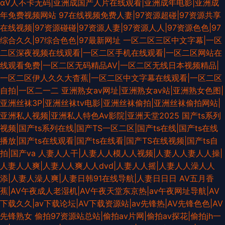
αV人不卡无码|亚洲成国产人片在线观看|亚洲成年电影|亚洲成
年免费视频网站
97在线视频免费人妻|97资源超碰|97资源共享
在线视频|97资源碰碰|97资源人妻|97资源人人|97资源色色|97
综合久久|97综合色色|97最新网址
一区二区三区中文字幕|一区
二区深夜视频在线观看|一区二区手机在线观看|一区二区网站在
线观看免费|一区二区无码精品AV|一区二区无线日本视频精品|
一区二区伊人久久大杳蕉|一区二区中文字幕在线观看|一区二区
自拍|一区二一二
亚洲熟女av网址|亚洲熟女av站|亚洲熟女色图|
亚洲丝袜3P|亚洲丝袜tv电影|亚洲丝袜偷拍|亚洲丝袜偷拍网站|
亚洲私人视频|亚洲私人特色Av影院|亚洲天堂2025
国产ts系列
视频|国产ts系列在线|国产TS一区二区|国产ts在线|国产ts在线
播放|国产ts在线观看|国产ts在线看|国产TS在线视频|国产ts自
拍|国产va
人妻人人干|人妻人人模人人视频|人妻人人妻人人操|
人妻人人爽|人妻人人爽人人dvd|人妻人人摇|人妻人人澡人人
添|人妻人澡人爽|人妻日韩91在线导航|人妻日日日
AV五月香
蕉|AV午夜成人老湿机|AV午夜天堂东京热|av午夜网址导航|AV
下载久久|av下载论坛|AV下载资源站|av先锋热|AV先锋色色|AV
先锋熟女
偷拍97资源站总站|偷拍av片网|偷拍av探花|偷拍jh一