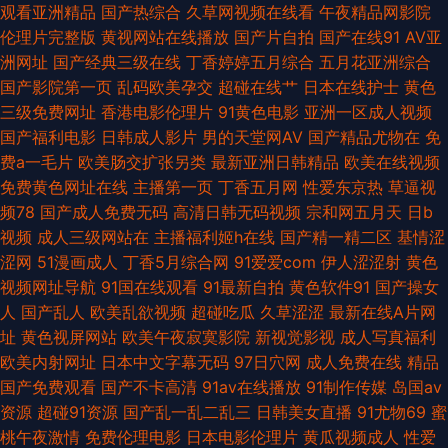
观看亚洲精品
国产热综合
久草网视频在线看
午夜精品网影院
娱乐AV首页 91成人在线 超碰人人操91 91视频新地址 韩国盗摄视频 青草视
伦理片完整版
黄视网站在线播放
国产片自拍
国产在线91
AV亚
洲网址
国产经典三级在线
丁香婷婷五月综合
五月花亚洲综合
屏 亚洲社区电影 岛国搬运最新网址 美女人人摸人人操 av男人天堂手机 九一
国产影院第一页
乱码欧美孕交
超碰在线艹
日本在线护士
黄色
三级免费网址
香港电影伦理片
91黄色电影
亚洲一区成人视频
福利版 熟女丝袜91 爱豆TV传媒免费 黄色电影视频网 欧洲三级网站在线 免
国产福利电影
日韩成人影片
男的天堂网AV
国产精品尤物在
免
费a一毛片
欧美肠交扩张另类
最新亚洲日韩精品
欧美在线视频
费在线成人网 www99蜜臀 免费色片 91黄色链接 美女喷水网址 深夜福利剧
免费黄色网址在线
主播第一页
丁香五月网
性爱东京热
草逼视
频78
国产成人免费无码
高清日韩无码视频
宗和网五月天
日b
场 www99操 九九月老司机 亚洲变态另类导航 99色色伦 黄色仓库网址 日本
视频
成人三级网站在
主播福利姬h在线
国产精一精二区
基情涩
涩网
51漫画成人
丁香5月综合网
91爱爱com
伊人涩涩射
黄色
a级电影久久 伊人青青 福利社嫩草一二 欧美日韩vv 中文字幕第15页 成人香
视频网址导航
91国在线观看
91最新自拍
黄色软件91
国产操女
人
国产乱人
欧美乱欲视频
超碰吃瓜
久草涩涩
最新在线A片网
蕉av 狼友社区 探花av电影导航 影音先锋99爱 极品伪娘TS 日本美女黄色 97
址
黄色视屏网站
欧美午夜寂寞影院
新视觉影视
成人写真福利
欧美内射网址
日本中文字幕无码
97日穴网
成人免费在线
精品
超碰亚洲天堂 久草热大香蕉 色婷婷福利导航 91日韩高清 免费色色网站 91视
国产免费观看
国产不卡高清
91av在线播放
91制作传媒
岛国av
资源
超碰91资源
国产乱一乱二乱三
日韩美女直播
91尤物69
蜜
频网址入囗 丰满熟妇乱子另类 欧美老妇BB系列 亚洲色图第一页 美女禁网站
桃午夜激情
免费伦理电影
日本电影伦理片
黄瓜视频成人
性爱