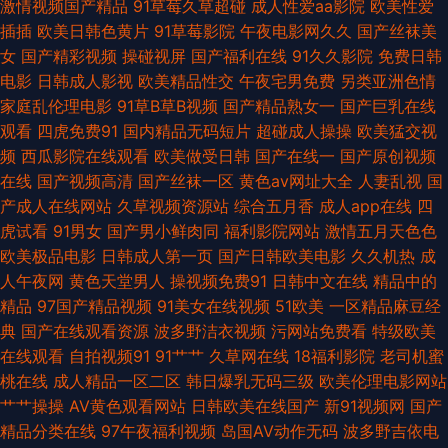
激情视频国产精品
91草莓久草超碰
成人性爱aa影院
欧美性爱
天天干 欧美性爱中文字幕 色先锋AV导航 亚州日韩视频 91豆花性福生活 爱豆
插插
欧美日韩色黄片
91草莓影院
午夜电影网久久
国产丝袜美
女
国产精彩视频
操碰视屏
国产福利在线
91久久影院
免费日韩
传媒黄 国产极品视频久久 极品五月天 欧美本土自拍 殴美系列一区 国产av自
电影
日韩成人影视
欧美精品性交
午夜宅男免费
另类亚洲色情
家庭乱伦理电影
91草B草B视频
国产精品熟女一
国产巨乳在线
拍资源 久久岛国电影 日本私人网站不卡 亚州性色 草草激情网 狼友久久 天堂
观看
四虎免费91
国内精品无码短片
超碰成人操操
欧美猛交视
频
西瓜影院在线观看
欧美做受日韩
国产在线一
国产原创视频
AV淫导航 91N视频网z 蜜桃传媒吴梦梦 五月天色人妻 18岁成人片 97亚洲中
在线
国产视频高清
国产丝袜一区
黄色av网址大全
人妻乱视
国
产成人在线网站
久草视频资源站
综合五月香
成人app在线
四
文字幕 超碰自拍素人 欧美色图第二页 丝袜后入国产91 在线视频导航 91伊人
虎试看
91男女
国产男小鲜肉同
福利影院网站
激情五月天色色
欧美极品电影
日韩成人第一页
国产日韩欧美电影
久久机热
成
资源站 超碰免费人人 欧美在线免费18 午夜成人免费AV 91精品熟妇视频 超
人午夜网
黄色天堂男人
操视频免费91
日韩中文在线
精品中的
精品
97国产精品视频
91美女在线视频
51欧美
一区精品麻豆经
碰高潮 精品一二区电影 欧美午夜www 天天干天天操天天 综合瑟瑟 av探花
典
国产在线观看资源
波多野洁衣视频
污网站免费看
特级欧美
在线观看
自拍视频91
91艹艹
久草网在线
18福利影院
老司机蜜
网 九九热这里有精品 人人操在线观看 午夜福利2 91视频在线 福利社性爱 另
桃在线
成人精品一区二区
韩日爆乳无码三级
欧美伦理电影网站
艹艹操操
AV黄色观看网站
日韩欧美在线国产
新91视频网
国产
类国模专区 日韩啪啪导航 91视频观看% 波多野衣A片 九一传媒传媒视频 欧
精品分类在线
97午夜福利视频
岛国AV动作无码
波多野吉依电