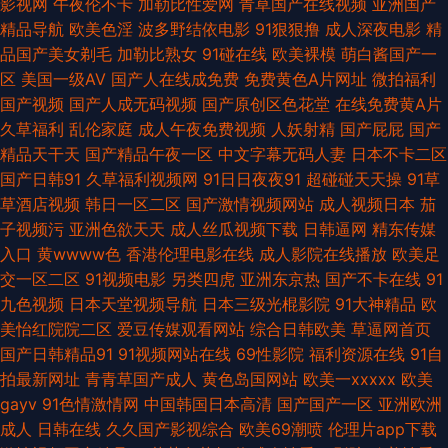
影视网
午夜伦不卡
加勒比性爱网
青草国产在线视频
亚洲国产
日韩轮理 91官网在线看 玖玖福利导航 婷婷爱香蕉 日韩无毛 91网在在线播放
精品导航
欧美色淫
波多野结依电影
91狠狠撸
成人深夜电影
精
品国产美女剃毛
加勒比熟女
91碰在线
欧美裸模
萌白酱国产一
操操色情到 国产夜夜夜 美女夜色黄 欧美日韩00 亚洲黑丝高跟福利 av天堂
区
美国一级AV
国产人在线成免费
免费黄色A片网址
微拍福利
国产视频
国产人成无码视频
国产原创区色花堂
在线免费黄A片
bh 久草成人手机在线 成人av综合 麻豆视频在线 熟女人妻影音先锋 AV影音
久草福利
乱伦家庭
成人午夜免费视频
人妖射精
国产屁屁
国产
精品天干天
国产精品午夜一区
中文字幕无码人妻
日本不卡二区
资源站 大香蕉在钱观看 狼友性福 日韩五码网站 制服丝袜VA 男女曰逼 婷婷
国产日韩91
久草福利视频网
91日日夜夜91
超碰碰天天操
91草
草酒店视频
韩日一区二区
国产激情视频网站
成人视频日本
茄
色成人网 91福利导 AV午夜福利 大香蕉网伊 国产另类在线 人人妻人人搞人人
子视频污
亚洲色欲天天
成人丝瓜视频下载
日韩逼网
精东传媒
入口
黄wwww色
香港伦理电影在线
成人影院在线播放
欧美足
在线看av网址 AV网址无码 久草黄色网 日韩电影免费看 伊人久久免费 91污
交一区二区
91视频电影
另类四虎
亚洲东京热
国产不卡在线
91
九色视频
日本天堂视频导航
日本三级光棍影院
91大神精品
欧
网站 AV黃色 大香蕉伊人操 黄色福利社 麻豆首页官网 欧亚另类色 色色成人
美怡红院院二区
爱豆传媒观看网站
综合日韩欧美
草逼网首页
国产日韩精品91
91视频网站在线
69性影院
福利资源在线
91自
电影 午夜神器人妻 91蜜桃免费看 97资源色 超碰AV在线 高清午夜福利影院
拍最新网址
青青草国产成人
黄色岛国网站
欧美一xxxxx
欧美
gayv
91色情激情网
中国韩国日本高清
国产国产一区
亚洲欧洲
韩国AA毛片 亚洲情色11 AV资源首页 超碰在线探花91 国产精品日韩无 精品
成人
日韩在线
久久国产影视综合
欧美69潮喷
伦理片app下载